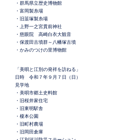
・群馬県立歴史博物館
・富岡製糸場
・旧韮塚製糸場
・上野一之宮貫前神社
・慈眼院 高崎白衣大観音
・保渡田古墳群～八幡塚古墳
・かみのつけの里博物館
「美唄と江別の発祥を訪ねる」
日時 令和７年９月７日（日）
見学地
・美唄市郷土史料館
・旧桜井家住宅
・旧東明駅舎
・榎本公園
・旧町村農場
・旧岡田倉庫
・江別河川防災ステーション