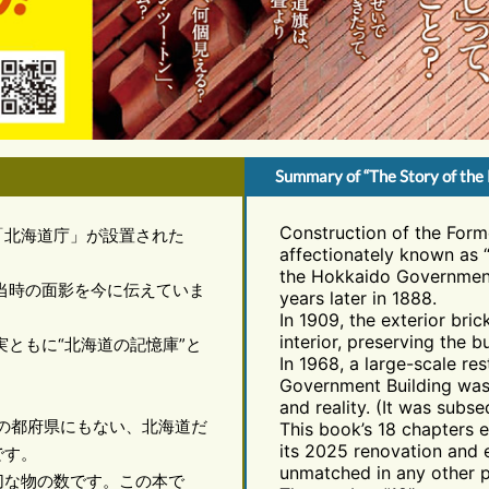
Summary of “The Story of the
Construction of the Form
「北海道庁」が設置された
affectionately known as 
the Hokkaido Government
成当時の面影を今に伝えていま
years later in 1888.
In 1909, the exterior bri
interior, preserving the b
ともに“北海道の記憶庫”と
In 1968, a large-scale re
Government Building was
and reality. (It was subs
の都府県にもない、北海道だ
This book’s 18 chapters e
its 2025 renovation and e
です。
unmatched in any other p
な物の数です。この本で