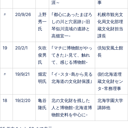
涯～
事
〃
20/9/26
上野
｢都心にあったまぼろ
札幌市観光文
秀一
しの川と穴居跡｣-旧
化局文化部埋
氏
琴似川流域の遺跡と
蔵文化財担当
高畑宜一-
課長
19
20/2/1
矢吹
｢マチに博物館がやっ
倶知安風土館
俊男
てきた｣-見て、触れ
長
氏
て、感じる博物館-
〃
19/9/21
畑宏
｢イｰスタｰ島から見る
(財)北海道埋
明氏
北海道の文化財保護｣
蔵文化財セン
タｰ常務理事
18
19/2/20
亀谷
北の文化財を残した
北海学園大学
隆氏
人と博物館-北海道博
講師他
物館史料を中心に-