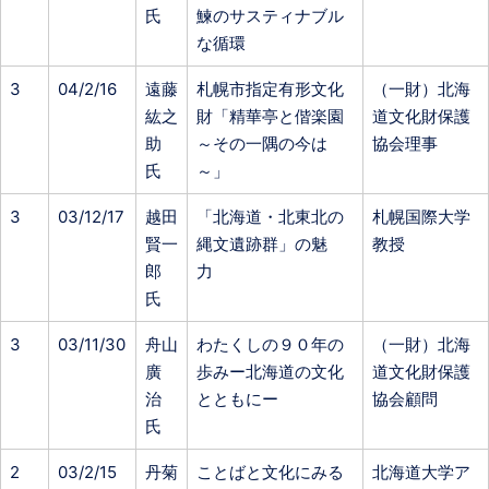
氏
鰊のサスティナブル
な循環
3
04/2/16
遠藤
札幌市指定有形文化
（一財）北海
紘之
財「精華亭と偕楽園
道文化財保護
助
～その一隅の今は
協会理事
氏
～」
3
03/12/17
越田
「北海道・北東北の
札幌国際大学
賢一
縄文遺跡群」の魅
教授
郎
力
氏
3
03/11/30
舟山
わたくしの９０年の
（一財）北海
廣
歩みー北海道の文化
道文化財保護
治
とともにー
協会顧問
氏
2
03/2/15
丹菊
ことばと文化にみる
北海道大学ア