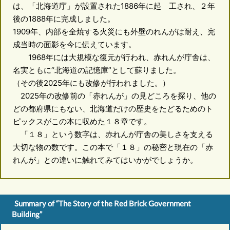
は、「北海道庁」が設置された1886年に起 工され、２年
後の1888年に完成しました。
1909年、内部を全焼する火災にも外壁のれんがは耐え、完
成当時の面影を今に伝えています。
1968年には大規模な復元が行われ、赤れんが庁舎は、
名実ともに“北海道の記憶庫”として蘇りました。
（その後2025年にも改修が行われました。）
2025年の改修前の「赤れんが」の見どころを探り、他の
どの都府県にもない、北海道だけの歴史をたどるためのト
ピックスがこの本に収めた１８章です。
「１８」という数字は、赤れんが庁舎の美しさを支える
大切な物の数です。この本で「１８」の秘密と現在の「赤
れんが」との違いに触れてみてはいかがでしょうか。
Summary of “The Story of the Red Brick Government
Building”