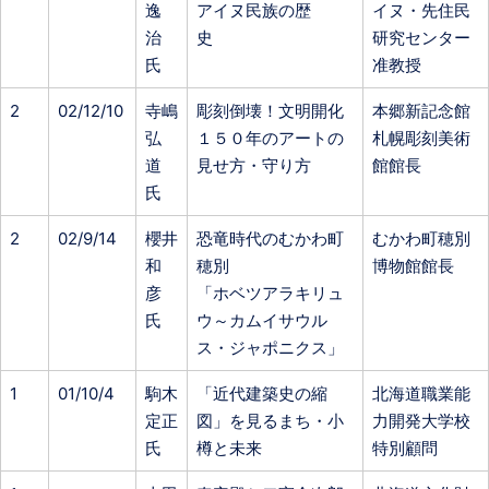
逸
アイヌ民族の歴
イヌ・先住民
治
史
研究センター
氏
准教授
2
02/12/10
寺嶋
彫刻倒壊！文明開化
本郷新記念館
弘
１５０年のアートの
札幌彫刻美術
道
見せ方・守り方
館館長
氏
2
02/9/14
櫻井
恐竜時代のむかわ町
むかわ町穂別
和
穂別
博物館館長
彦
「ホベツアラキリュ
氏
ウ～カムイサウル
ス・ジャポニクス」
1
01/10/4
駒木
「近代建築史の縮
北海道職業能
定正
図」を見るまち・小
力開発大学校
氏
樽と未来
特別顧問