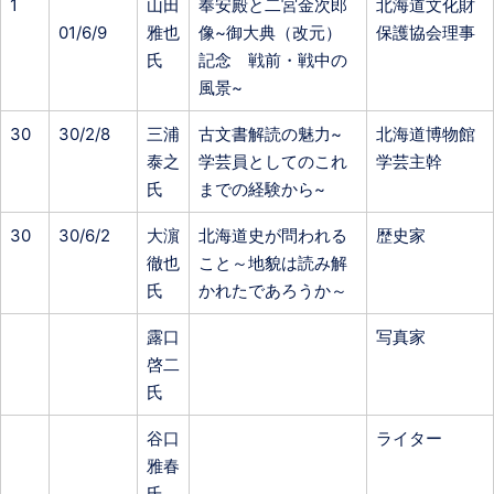
1
山田
奉安殿と二宮金次郎
北海道文化財
01/6/9
雅也
像~御大典（改元）
保護協会理事
氏
記念 戦前・戦中の
風景~
30
30/2/8
三浦
古文書解読の魅力~
北海道博物館
泰之
学芸員としてのこれ
学芸主幹
氏
までの経験から~
30
30/6/2
大濵
北海道史が問われる
歴史家
徹也
こと～地貌は読み解
氏
かれたであろうか～
露口
写真家
啓二
氏
谷口
ライター
雅春
氏