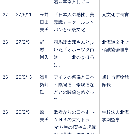
石を事例として～
27
27/9/11
玉井
「日本人の感性、美
元文化庁長官
日出
意識」－クールジャ
夫氏
パンと伝統文化－
26
27/2/5
野
司馬遼太郎さんと歩
北海道文化財
村
いた「オホーツク街
保護協会理事
崇氏
道」・「北のまほろ
ば」
26
26/9/13
瀬川
アイヌの祭儀と日本
旭川市博物館
拓郎
～陰陽道・修験道な
館長
氏
どとの関係をめぐっ
て～
26
26/2/5
原一
敗者からの日本史 ～
学校法人北海
夫氏
ＮＨＫの大河ドラ
学園監事
マ‘八重の桜’や白虎隊