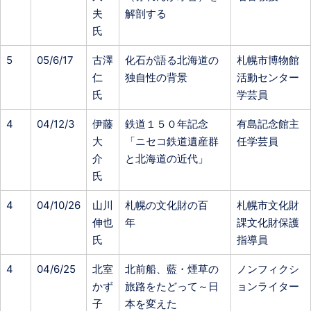
夫
解剖する
氏
5
05/6/17
古澤
化石が語る北海道の
札幌市博物館
仁
独自性の背景
活動センター
氏
学芸員
4
04/12/3
伊藤
鉄道１５０年記念
有島記念館主
大
「ニセコ鉄道遺産群
任学芸員
介
と北海道の近代」
氏
4
04/10/26
山川
札幌の文化財の百
札幌市文化財
伸也
年
課文化財保護
氏
指導員
4
04/6/25
北室
北前船、藍・煙草の
ノンフィクシ
かず
旅路をたどって～日
ョンライター
子
本を変えた