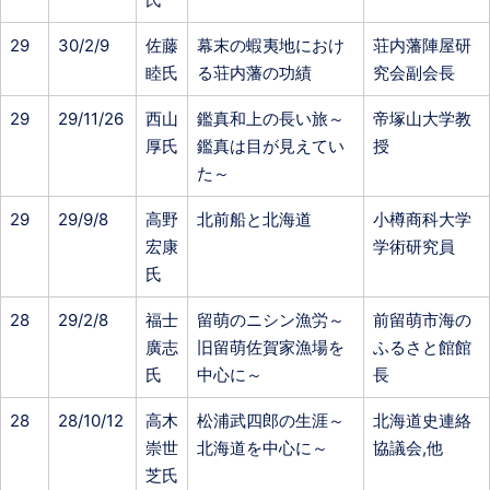
29
30/2/9
佐藤
幕末の蝦夷地におけ
荘内藩陣屋研
睦氏
る荘内藩の功績
究会副会長
29
29/11/26
西山
鑑真和上の長い旅～
帝塚山大学教
厚氏
鑑真は目が見えてい
授
た～
29
29/9/8
高野
北前船と北海道
小樽商科大学
宏康
学術研究員
氏
28
29/2/8
福士
留萌のニシン漁労～
前留萌市海の
廣志
旧留萌佐賀家漁場を
ふるさと館館
氏
中心に～
長
28
28/10/12
高木
松浦武四郎の生涯～
北海道史連絡
崇世
北海道を中心に～
協議会,他
芝氏