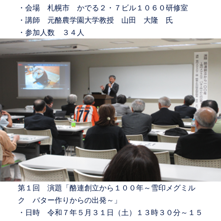
・会場 札幌市 かでる２・７ビル１０６０研修室
・講師 元酪農学園大学教授 山田 大隆 氏
・参加人数 ３４人
第１回 演題「酪連創立から１００年～雪印メグミル
ク バター作りからの出発～」
・日時 令和７年５月３１日（土）１３時３０分～１５