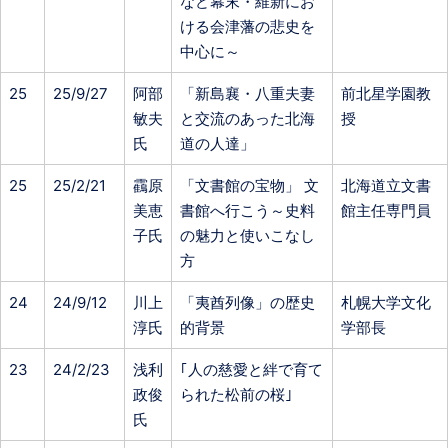
など幕末・維新にお
ける会津藩の悲史を
中心に～
25
25/9/27
阿部
「新島襄・八重夫妻
前北星学園教
敏夫
と交流のあった北海
授
氏
道の人達」
25
25/2/21
靍原
「文書館の宝物」 文
北海道立文書
美恵
書館へ行こう～史料
館主任専門員
子氏
の魅力と使いこなし
方
24
24/9/12
川上
「夷酋列像」の歴史
札幌大学文化
淳氏
的背景
学部長
23
24/2/23
浅利
｢人の慈愛と絆で育て
政俊
られた松前の桜｣
氏