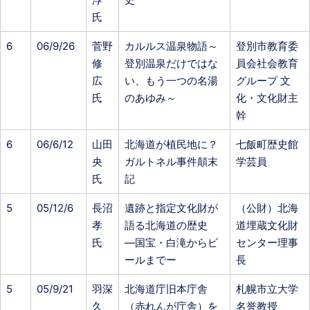
氏
6
06/9/26
菅野
カルルス温泉物語～
登別市教育委
修
登別温泉だけではな
員会社会教育
広
い、もう一つの名湯
グループ 文
氏
のあゆみ～
化・文化財主
幹
6
06/6/12
山田
北海道が植民地に？
七飯町歴史館
央
ガルトネル事件顛末
学芸員
氏
記
5
05/12/6
長沼
遺跡と指定文化財が
（公財）北海
孝
語る北海道の歴史
道埋蔵文化財
氏
―国宝・白滝からビ
センター理事
ールまでー
長
5
05/9/21
羽深
北海道庁旧本庁舎
札幌市立大学
久
（赤れんが庁舎）を
名誉教授