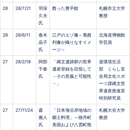
28
28/7/21
羽深
甦った豊平館
札幌市立大学
久夫
教授
氏
28
28/6/11
春木
江戸のエゾ像～夷酋
北海道博物館
晶子
列像が織りなすイメ
学芸員
氏
ージ～
27
28/2/18
阿部
「縄文遺跡群の世界
道環境生活
千春
遺産登録を目指して
部 くらし安
氏
－その意義と可能性
全局文化スポ
－」
ーツ課縄文世
界遺産推進室
特別研究員
27
27/11/24
森
「日本海沿岸地域の
札幌大谷大学
雅人
郷土料理」～積丹町
教授
氏
美国および八雲町熊