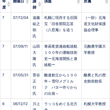
年
開催日
講
演題
所属
度
師
7
07/12/04
遠藤
札幌に現存する旧国
（一財）北海
紘之
宝「旧舎那院忘筌
道文化財保護
助
（八窓庵）を追う
協会理事
氏
7
07/09/11
山田
青函客貨連絡船就航
元酪農学園大
大
１００年の運輸技術
学教授
隆
史ー北海道開拓と連
氏
絡船ー
7
07/05/31
菅谷
酪連創立から１００
酪農と乳の歴
正
年～雪印メグミル
史館前館長
行
ク バター作りから
氏
の出発～
6
06/12/12
川上
ラッコをめぐる北方
札幌大学教授
淳
史