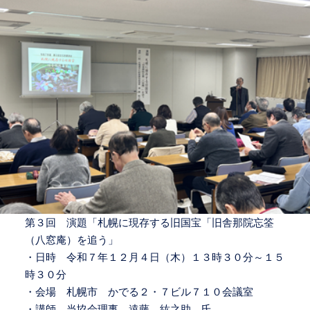
第３回 演題「札幌に現存する旧国宝「旧舎那院忘筌
（八窓庵）を追う」
・日時 令和７年１２月４日（木）１３時３０分～１５
時３０分
・会場 札幌市 かでる２・７ビル７１０会議室
・講師 当協会理事 遠藤 紘之助 氏