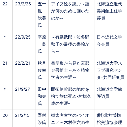
22
23/2/26
五十
アイヌ絵を読む～誰
北海道立近代
嵐
が何のために画いた
美術館主任学
聡美
のか～
芸員
氏
〃
22/9/25
平原
～有島武郎・波多野
日本近代文学
一良
秋子の最後の書翰か
会会員
氏
ら～
21
22/2/21
秋月
書簡集から見た宮部
北海道大学ス
俊幸
金吾博士～ある植物
ラブ研究セン
氏
学者の生涯～
タｰ共同研究員
〃
21/9/27
田中
開拓使幹部の地位を
北海道文学館
和夫
捨て旅に死ぬ-村橋久
評議員
氏
成の生涯-
20
21/2/15
野村
樺太考古学のパイオ
(財)北方博物
崇氏
ニア～木村信六の生
館交流協会理