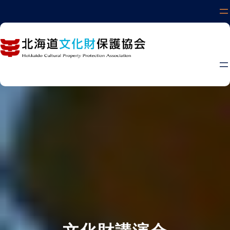
内
容
を
ス
キ
ッ
プ