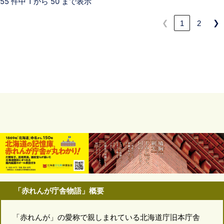
55 件中 1 から 50 まで表示
❮
❯
1
2
「赤れんが庁舎物語」概要
「赤れんが」の愛称で親しまれている北海道庁旧本庁舎