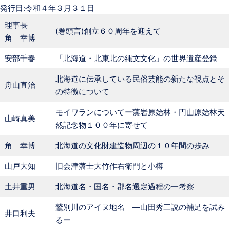
発行日:令和４年３月３１日
理事長
(巻頭言)創立６０周年を迎えて
角 幸博
安部千春
「北海道・北東北の縄文文化」の世界遺産登録
北海道に伝承している民俗芸能の新たな視点とそ
舟山直治
の特徴について
モイワランについてー藻岩原始林・円山原始林天
山崎真美
然記念物１００年に寄せて
角 幸博
北海道の文化財建造物周辺の１０年間の歩み
山戸大知
旧会津藩士大竹作右衛門と小樽
土井重男
北海道名・国名・郡名選定過程の一考察
鷲別川のアイヌ地名 ―山田秀三説の補足を試み
井口利夫
るー