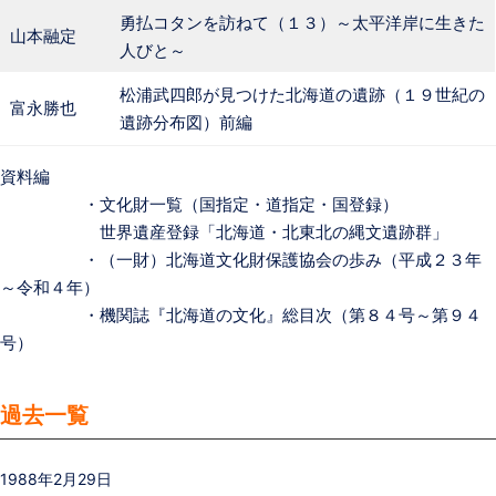
勇払コタンを訪ねて（１３）～太平洋岸に生きた
山本融定
人びと～
松浦武四郎が見つけた北海道の遺跡（１９世紀の
富永勝也
遺跡分布図）前編
資料編
・文化財一覧（国指定・道指定・国登録）
世界遺産登録「北海道・北東北の縄文遺跡群」
・（一財）北海道文化財保護協会の歩み（平成２３年
～令和４年）
・機関誌『北海道の文化』総目次（第８４号～第９４
号）
過去一覧
1988年2月29日