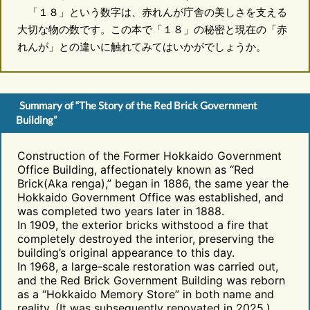
「１８」という数字は、赤れんが庁舎の美しさを支える
大切な物の数です。この本で「１８」の秘密と現在の「赤
れんが」との違いに触れてみてはいかがでしょうか。
Summary of “The Story of the Red Brick Government
Building”
Construction of the Former Hokkaido Government
Office Building, affectionately known as “Red
Brick(Aka renga),” began in 1886, the same year the
Hokkaido Government Office was established, and
was completed two years later in 1888.
In 1909, the exterior bricks withstood a fire that
completely destroyed the interior, preserving the
building’s original appearance to this day.
In 1968, a large-scale restoration was carried out,
and the Red Brick Government Building was reborn
as a “Hokkaido Memory Store” in both name and
reality. (It was subsequently renovated in 2025.)