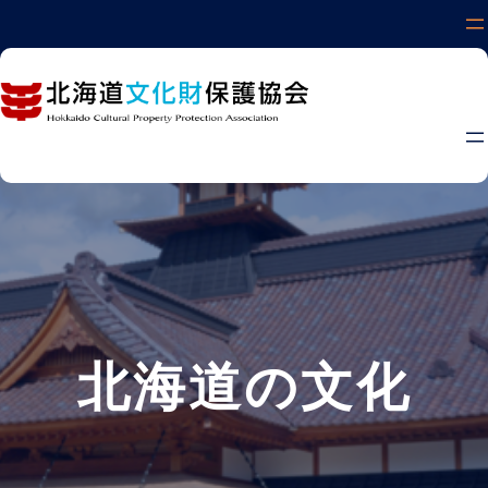
内
容
を
ス
キ
ッ
プ
北海道の文化