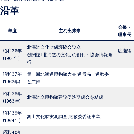
沿革
会長・
年度
主な出来事
理事長
北海道文化財保護協会設立
昭和36年
広瀬経
機関誌｢北海道の文化｣の創刊・協会情報発
(1961年)
一
行
昭和37年
第一回北海道博物館大会 道博協・道教委
(1962年)
と共催
昭和38年
北海道立博物館建設促進期成会を結成
(1963年)
昭和39年
郷土文化財実測調査(道教委委託事業)
(1964年)
昭和40年