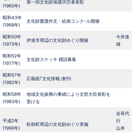
第一回文化財保護功労者表彰
(1965年)
昭和43年
文化財愛護作文・絵画コンクｰル開催
(1968年)
昭和50年
今井道
伊達市周辺の文化財めぐり開催
(1975年)
雄
昭和52年
文化財スケッチ 標語募集
(1977年)
昭和57年
広報紙｢文化情報｣創刊
(1982年)
昭和58年
地域文化振興の事績により文部大臣表彰を
(1983年)
受ける
会長代
平成2年
行
松前町周辺の文化財めぐり実施
(1990年)
山本