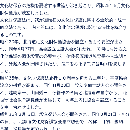
文化財保存の危機を憂慮する世論が沸き起こり、昭和25年5月文化
財保護法が成立しました。
文化財保護法は、我が国最初の文化財保護に関する全般的・統一
的立法であり、 内容的には、文化財の保護に関する法律を統合す
るものです。
昭和30年、北海道に文化財保護協会を設立するよう要望が出さ
れ、同年4月27日、協会設立世話人会がもたれ、 民間における文
化財保護の団体設置の必要性が、 伊藤秀五郎道教育長から説明さ
れ、発起人会が開催されたが、進展をみるまでには時間を要しま
した。
昭和35年、文化財保護法施行１０周年を迎えるに至り、再度協会
設立の機運が高まり、同年11月28日、設立準備世話人会が開催さ
れ、越崎宗一、山田秀三、今善作の各氏と北海道教育庁から、 稲
垣守社会教育課長他が出席して、同年度内に協会を設立すること
を申し合わせました。
昭和36年3月13日、設立発起人会が開催され、同年3月21日（春分
の日）、 北海道文化財保護協会創立総会で、名称、目的、規約、
事業、役員等が定められました。