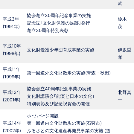
武
協会創立30周年記念事業の実施
平成3年
鈴木
記念誌｢文化財保護の足跡｣発行
(1991年)
茂
創立30周年特別表彰
平成10年
文化財愛護少年団育成事業の実施
伊坂重
(1998年)
孝
平成11年
第一回道外文化財散歩の実施(青森・秋田)
(1999年)
協会創立40周年記念事業の実施
平成13年
北野真
文化財講演会｢能楽と日本の文化｣
(2001年)
一
特別表彰及び記念祝賀会の開催
ホｰムペｰジ開設
平成14年
第一回道内文化財散歩の実施(石狩市)
(2002年)
ふるさとの文化遺産再発見事業の実施 (道