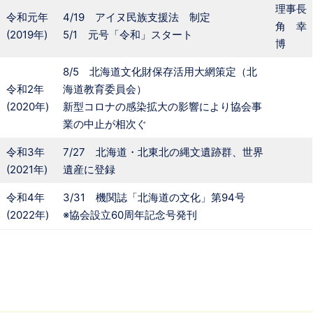
理事長
令和元年
4/19 アイヌ民族支援法 制定
角 幸
(2019年)
5/1 元号「令和」スタート
博
8/5 北海道文化財保存活用大網策定（北
令和2年
海道教育委員会）
(2020年)
新型コロナの感染拡大の影響により協会事
業の中止が相次ぐ
令和3年
7/27 北海道・北東北の縄文遺跡群、世界
(2021年)
遺産に登録
令和4年
3/31 機関誌「北海道の文化」第94号
(2022年)
※協会設立60周年記念号発刊