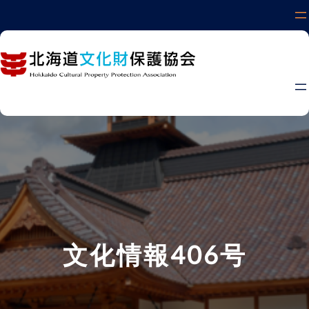
内
容
を
ス
キ
ッ
プ
文化情報406号