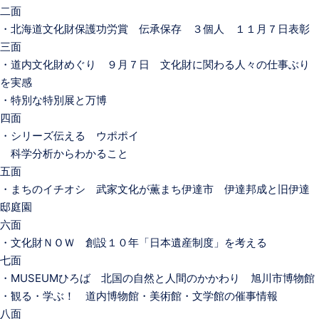
二面
・北海道文化財保護功労賞 伝承保存 ３個人 １１月７日表彰
三面
・道内文化財めぐり ９月７日 文化財に関わる人々の仕事ぶり
を実感
・特別な特別展と万博
四面
・シリーズ伝える ウポポイ
科学分析からわかること
五面
・まちのイチオシ 武家文化が薫まち伊達市 伊達邦成と旧伊達
邸庭園
六面
・文化財ＮＯＷ 創設１０年「日本遺産制度」を考える
七面
・MUSEUMひろば 北国の自然と人間のかかわり 旭川市博物館
・観る・学ぶ！ 道内博物館・美術館・文学館の催事情報
八面