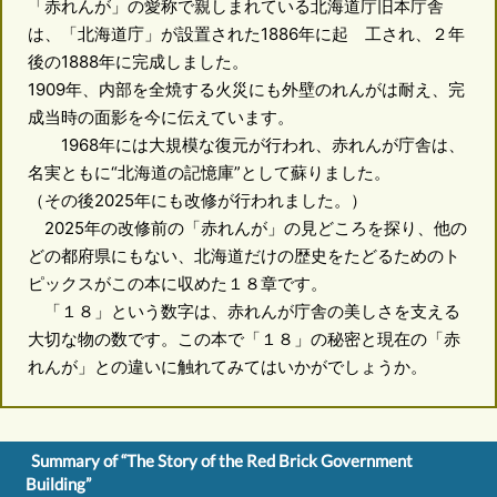
「赤れんが」の愛称で親しまれている北海道庁旧本庁舎
は、「北海道庁」が設置された1886年に起 工され、２年
後の1888年に完成しました。
1909年、内部を全焼する火災にも外壁のれんがは耐え、完
成当時の面影を今に伝えています。
1968年には大規模な復元が行われ、赤れんが庁舎は、
名実ともに“北海道の記憶庫”として蘇りました。
（その後2025年にも改修が行われました。）
2025年の改修前の「赤れんが」の見どころを探り、他の
どの都府県にもない、北海道だけの歴史をたどるためのト
ピックスがこの本に収めた１８章です。
「１８」という数字は、赤れんが庁舎の美しさを支える
大切な物の数です。この本で「１８」の秘密と現在の「赤
れんが」との違いに触れてみてはいかがでしょうか。
Summary of “The Story of the Red Brick Government
Building”