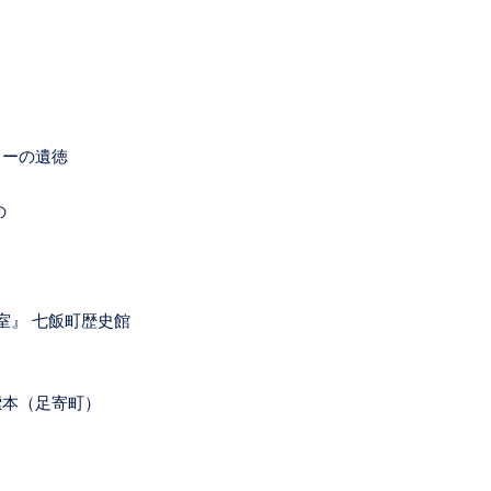
ローの遺徳
の
室』 七飯町歴史館
標本（足寄町）