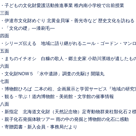
・子どもの文化財愛護活動推進事業 稚内南小学校で出前授業
三面
・伊達市文化財めぐり 北黄金貝塚・善光寺など 歴史文化を訪ねる
・「文化の礎」―漆刷毛―
四面
・シリーズ伝える 地域に語り継がれるニール・ゴードン・マン
五面
・まちのイチオシ 白糠の歌人・郷土史家 小助川濱雄が遺したも
六面
・文化財NOW５ 「水中遺跡」調査の先駆け 開陽丸
七面
・博物館ひろば 二本の柱、企画展示と学習サービス『地域の研究
・観る・学ぶ！道内博物館・美術館・文学館の催事情報
八面
・新指定 北海道文化財（天然記念物）足寄動物群束柱類化石２
・親子化石発掘体験ツアー 雨の中の発掘と博物館の化石に感動
・寄贈図書・新入会員・事務局だより