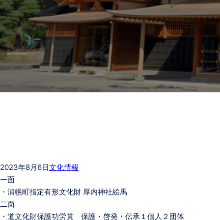
2023年8月6日
文化情報
一面
・浦幌町指定有形文化財 厚内神社絵馬
二面
・道文化財保護功労賞 保護・啓発・伝承１個人２団体