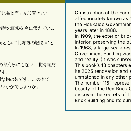
Construction of the Form
「北海道庁」が設置された
affectionately known as 
the Hokkaido Government
成当時の面影を今に伝えていま
years later in 1888.
In 1909, the exterior bri
interior, preserving the b
ともに“北海道の記憶庫”と
In 1968, a large-scale re
Government Building was
and reality. (It was subs
の都府県にもない、北海道だ
This book’s 18 chapters e
its 2025 renovation and e
です。
unmatched in any other p
な物の数です。この本で
The number “18” represen
はいかがでしょうか。
beauty of the Red Brick 
discover the secrets of 
Brick Building and its cur