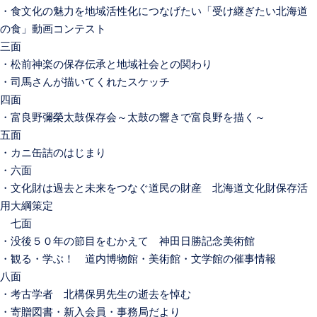
・食文化の魅力を地域活性化につなげたい「受け継ぎたい北海道
の食」動画コンテスト
三面
・松前神楽の保存伝承と地域社会との関わり
・司馬さんが描いてくれたスケッチ
四面
・富良野彌榮太鼓保存会～太鼓の響きで富良野を描く～
五面
・カニ缶詰のはじまり
・六面
・文化財は過去と未来をつなぐ道民の財産 北海道文化財保存活
用大綱策定
七面
・没後５０年の節目をむかえて 神田日勝記念美術館
・観る・学ぶ！ 道内博物館・美術館・文学館の催事情報
八面
・考古学者 北構保男先生の逝去を悼む
・寄贈図書・新入会員・事務局だより