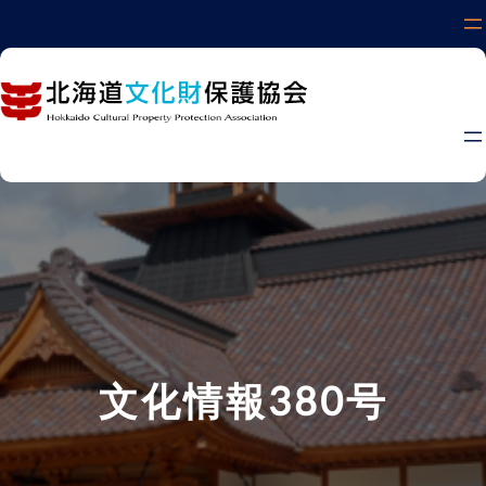
内
容
を
ス
キ
ッ
プ
文化情報380号