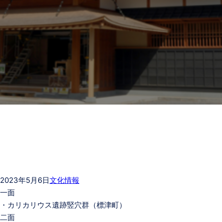
2023年5月6日
文化情報
一面
・カリカリウス遺跡竪穴群（標津町）
二面