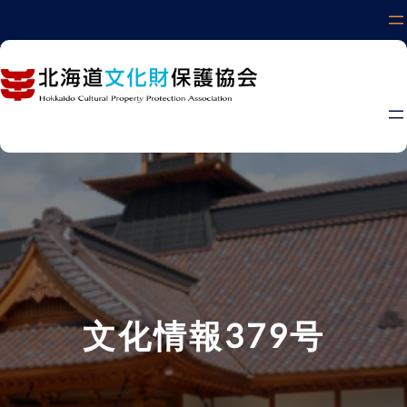
内
容
を
ス
キ
ッ
プ
文化情報379号