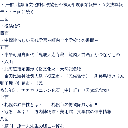
・(一財)北海道文化財保護協会令和元年度事業報告・収支決算報
告・・三面に続く
三面
・投供信仰
四面
・中標津らしい景観学習～町内全小学校での展開～
五面
・小平町鬼鹿田代「鬼鹿天応寺蔵 龍図天井画」がつなぐもの
・六面
・北海道指定無形民俗文化財・天然記念物
金刀比羅神社例大祭（根室市）〈民俗習慣〉、釧路鳥取きりん
獅子舞（釧路市）〈民
俗芸能〉、ナカガワニシン化石（中川町）〈天然記念物〉
七面
・札幌の独自性とは・・ 札幌市の博物館展示計画
・観る・学ぶ！ 道内博物館・美術館・文学館の催事情報
八面
・顧問 原一夫先生の逝去を悼む