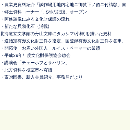
・農業史資料紹介「試作場用地内宅地ニ御貸下ノ儀ニ付請願」書
・郷土資料コーナー「北村の記憶」オープン
・阿修羅像にみる文化財保護の流れ
・新たな貝類化石（浦幌)
北海道立文学館の舟山文庫にタカシマ(小樽)を描いた史料
・道指定有形文化財三件を指定、国登録有形文化財三件を答申。
・開拓使 お雇い外国人 ルイス・ベーマーの業績
・平成29年年度文化財保護協会総会
・講演会「チェーホフとサハリン」
・北方資料を根室市へ寄贈
・寄贈図書、新入会員紹介、事務局だより