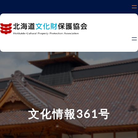
内
容
を
ス
キ
ッ
プ
文化情報361号