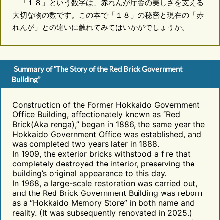
「１８」という数字は、赤れんが庁舎の美しさを支える
大切な物の数です。この本で「１８」の秘密と現在の「赤
れんが」との違いに触れてみてはいかがでしょうか。
Summary of “The Story of the Red Brick Government
Building”
Construction of the Former Hokkaido Government
Office Building, affectionately known as “Red
Brick(Aka renga),” began in 1886, the same year the
Hokkaido Government Office was established, and
was completed two years later in 1888.
In 1909, the exterior bricks withstood a fire that
completely destroyed the interior, preserving the
building’s original appearance to this day.
In 1968, a large-scale restoration was carried out,
and the Red Brick Government Building was reborn
as a “Hokkaido Memory Store” in both name and
reality. (It was subsequently renovated in 2025.)