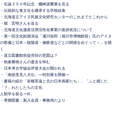
・生誕２５０年記念 蠣崎波響展を見る
・伝統的な食文化を継承する学校給食
・北海道立アイヌ民族文化研究センターのこれまでとこれから
・畑 宏明さんを送る
・北海道文化遺産活用活性化事業の進捗状況について
・第一回文化財講演会「瀬川拓郎（旭川市博物館長）氏のアイヌ
の祭儀と日本～陰陽道・修験道などとの関係をめぐって～」を聴
く
・道立図書館前提売却の意図は？
・柏倉勝雄さんの逝去を悼む
・日本考古学協会伊達大会が開かれる
・「南総里見八犬伝」―特別展を開催―
・書籍の紹介「岩橋英遠と北の日本画家たち」、「ふと感じた
「？」わたしたちの文化
人類学を探るーⅢ」
・寄贈図書・新入会員・事務局だより