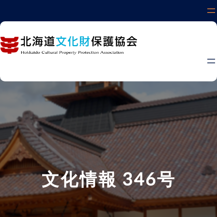
内
容
を
ス
キ
ッ
プ
文化情報 346号