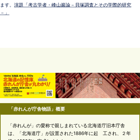
ます。
演題「考古学者・峰山巖論－貝塚調査とその学際的研究
－」
「赤れんが庁舎物語」概要
「赤れんが」の愛称で親しまれている北海道庁旧本庁舎
は、「北海道庁」が設置された1886年に起 工され、２年