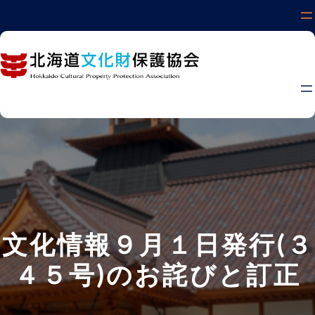
内
容
を
ス
キ
ッ
プ
文化情報９月１日発行(３
４５号)のお詫びと訂正