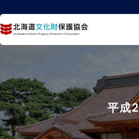
内
容
を
ス
キ
ッ
プ
平成