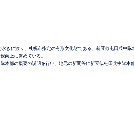
で永きに渡り、札幌市指定の有形文化財である、新琴似屯田兵中隊
景観向上に努めている。
中隊本部の概要の説明を行い、地元の新聞等に新琴似屯田兵中隊本