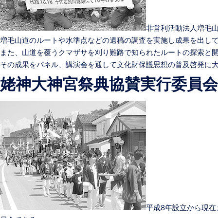
非営利活動法人増毛
増毛山道のルートや水準点などの遺稿の調査を実施し成果を出し
また、山道を覆うクマザサを刈り難路で知られたルートの探索と開
その成果をパネル、講演会を通して文化財保護思想の普及啓発に
姥神大神宮祭典協賛実行委員会
平成8年設立から現