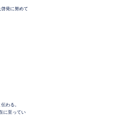
及啓発に努めて
と伝わる。
在に至ってい