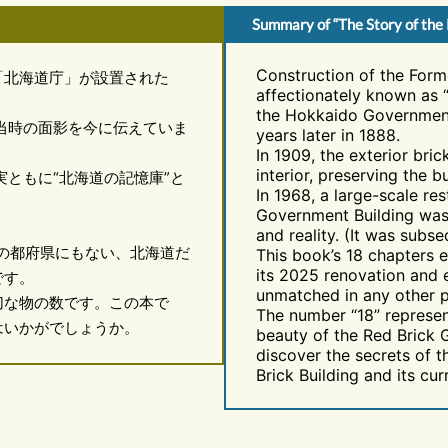
Summary of “The Story of the
Construction of the Form
「北海道庁」が設置された
affectionately known as 
the Hokkaido Government
成当時の面影を今に伝えていま
years later in 1888.
In 1909, the exterior bri
interior, preserving the b
ともに“北海道の記憶庫”と
In 1968, a large-scale re
Government Building was
and reality. (It was subs
の都府県にもない、北海道だ
This book’s 18 chapters e
its 2025 renovation and e
です。
unmatched in any other p
な物の数です。この本で
The number “18” represen
はいかがでしょうか。
beauty of the Red Brick 
discover the secrets of 
Brick Building and its cur