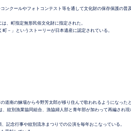
子コンクールやフォトコンテスト等を通して文化財の保存保護の普
年には、町指定無形民俗文化財に指定された。
づく町－」というストーリーが日本遺産に認定されている。
前の道南の鰊場から今野芳太郎が移り住んで歌われるようになった
には、紋別漁業協同組合、漁協婦人部と青年部が加わって再編され現
頼、記念行事や紋別流氷まつりでの公演を毎年おこなっている。