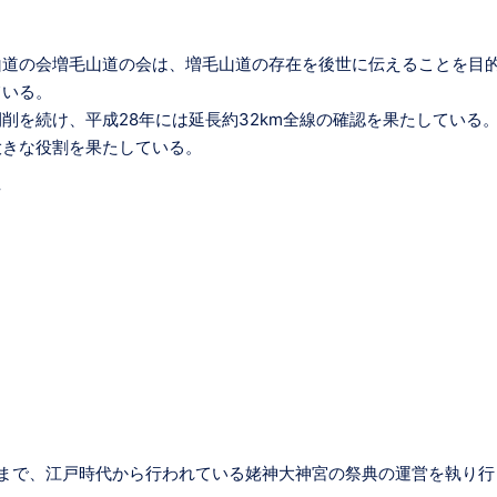
山道の会増毛山道の会は、増毛山道の存在を後世に伝えることを目
ている。
削を続け、平成28年には延長約32km全線の確認を果たしている
大きな役割を果たしている。
在まで、江戸時代から行われている姥神大神宮の祭典の運営を執り行