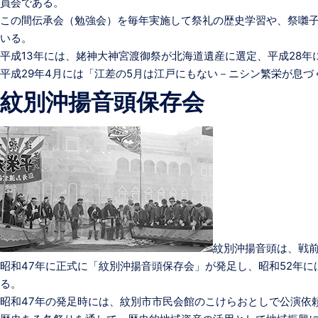
員会である。
この間伝承会（勉強会）を毎年実施して祭礼の歴史学習や、祭囃
いる。
平成13年には、姥神大神宮渡御祭が北海道遺産に選定、平成28
平成29年4月には「江差の5月は江戸にもない－ニシン繁栄が息
紋別沖揚音頭保存会
紋別沖揚音頭は、戦
昭和47年に正式に「紋別沖揚音頭保存会」が発足し、昭和52年
る。
昭和47年の発足時には、紋別市市民会館のこけらおとしで公演依