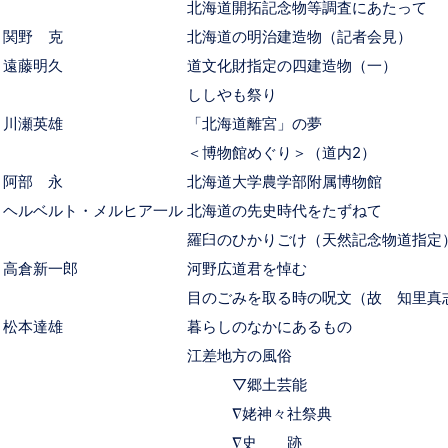
北海道開拓記念物等調査にあたって
関野 克
北海道の明治建造物（記者会見）
遠藤明久
道文化財指定の四建造物（一）
ししやも祭り
川瀬英雄
「北海道離宮」の夢
＜博物館めぐり＞（道内2）
阿部 永
北海道大学農学部附属博物館
ヘルベルト・メルヒア一ル
北海道の先史時代をたずねて
羅臼のひかりごけ（天然記念物道指定
高倉新一郎
河野広道君を悼む
目のごみを取る時の呪文（故 知里真
松本達雄
暮らしのなかにあるもの
江差地方の風俗
▽郷土芸能
∇姥神々社祭典
∇史 跡