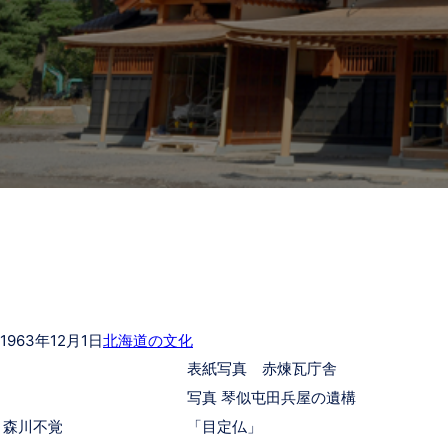
1963年12月1日
北海道の文化
表紙写真 赤煉瓦庁舎
写真 琴似屯田兵屋の遺構
森川不覚
「目定仏」