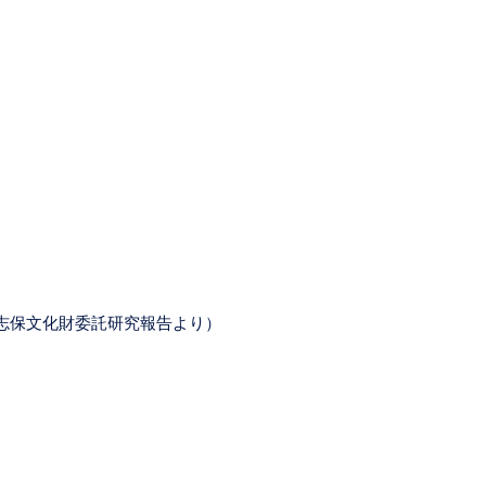
）
志保文化財委託研究報告より）