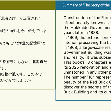
Summary of “The Story of the
Construction of the Form
「北海道庁」が設置された
affectionately known as 
the Hokkaido Government
成当時の面影を今に伝えていま
years later in 1888.
In 1909, the exterior bri
interior, preserving the b
ともに“北海道の記憶庫”と
In 1968, a large-scale re
Government Building was
and reality. (It was subs
の都府県にもない、北海道だ
This book’s 18 chapters e
its 2025 renovation and e
です。
unmatched in any other p
な物の数です。この本で
The number “18” represen
はいかがでしょうか。
beauty of the Red Brick 
discover the secrets of 
Brick Building and its cur