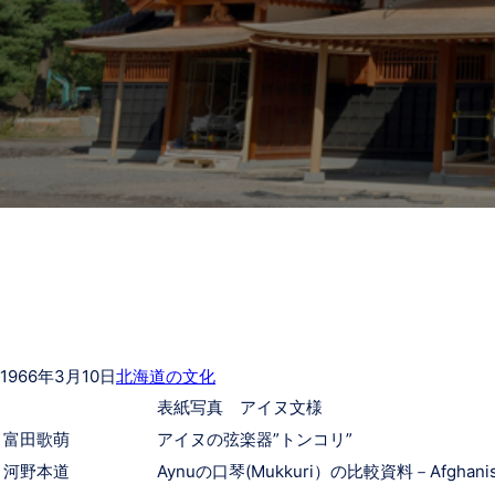
1966年3月10日
北海道の文化
表紙写真 アイヌ文様
富田歌萌
アイヌの弦楽器”トンコリ”
河野本道
Aynuの口琴(Mukkuri）の比較資料－Afghan