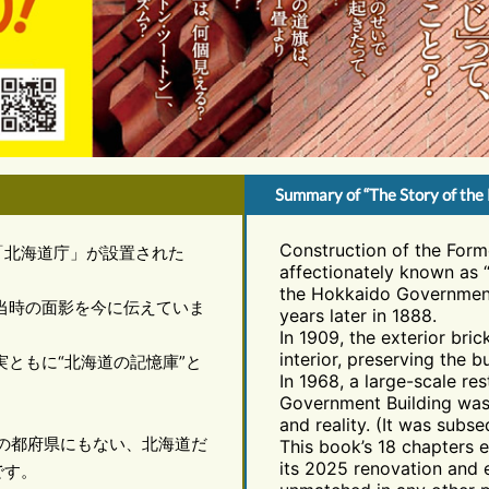
Summary of “The Story of the
Construction of the Form
「北海道庁」が設置された
affectionately known as 
the Hokkaido Government
成当時の面影を今に伝えていま
years later in 1888.
In 1909, the exterior bri
interior, preserving the b
ともに“北海道の記憶庫”と
In 1968, a large-scale re
Government Building was
and reality. (It was subs
の都府県にもない、北海道だ
This book’s 18 chapters e
its 2025 renovation and e
です。