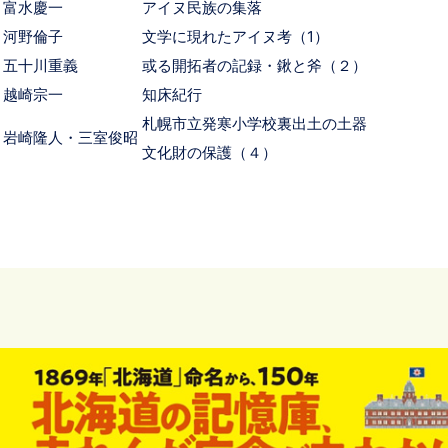
富水慶一
アイヌ民族の集落
河野倫子
文学に現れたアイヌ考（1）
五十川重義
或る開拓者の記録・鍬と斧（２）
越崎宗一
知床紀行
札幌市立発寒小学校裏出土の土器
岩崎隆人・三室俊昭
文化財の保護（４）