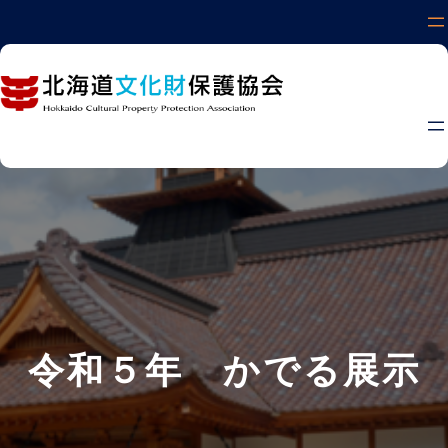
内
容
を
ス
キ
ッ
プ
令和５年 かでる展示