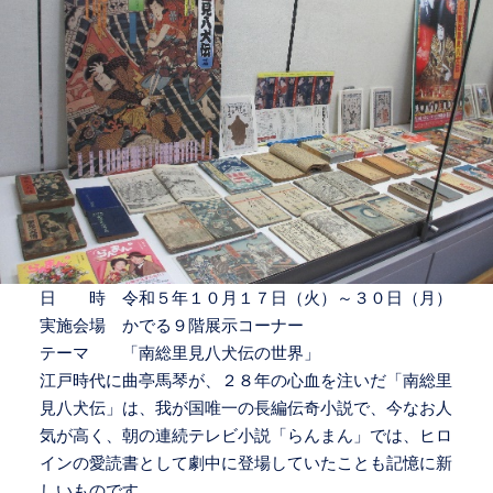
日 時 令和５年１０月１７日（火）～３０日（月）
実施会場 かでる９階展示コーナー
テーマ 「南総里見八犬伝の世界」
江戸時代に曲亭馬琴が、２８年の心血を注いだ「南総里
見八犬伝」は、我が国唯一の長編伝奇小説で、今なお人
気が高く、朝の連続テレビ小説「らんまん」では、ヒロ
インの愛読書として劇中に登場していたことも記憶に新
しいものです。