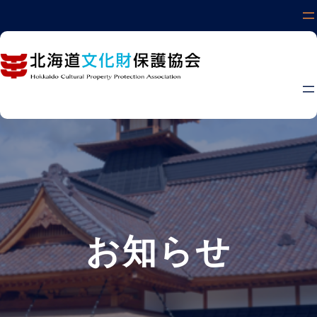
内
容
を
ス
キ
ッ
プ
お知らせ