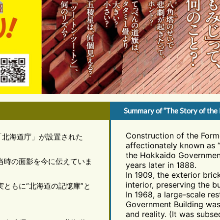
Summary of “The Story of the
Construction of the Form
「北海道庁」が設置された
affectionately known as 
the Hokkaido Government
成当時の面影を今に伝えていま
years later in 1888.
In 1909, the exterior bri
interior, preserving the b
ともに“北海道の記憶庫”と
In 1968, a large-scale re
Government Building was
and reality. (It was subs