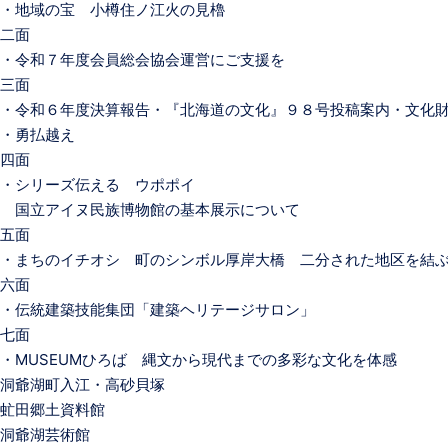
・地域の宝 小樽住ノ江火の見櫓
二面
・令和７年度会員総会協会運営にご支援を
三面
・令和６年度決算報告・『北海道の文化』９８号投稿案内・文化
・勇払越え
四面
・シリーズ伝える ウポポイ
国立アイヌ民族博物館の基本展示について
五面
・まちのイチオシ 町のシンボル厚岸大橋 二分された地区を結
六面
・伝統建築技能集団「建築ヘリテージサロン」
七面
・MUSEUMひろば 縄文から現代までの多彩な文化を体感
洞爺湖町入江・高砂貝塚
虻田郷土資料館
洞爺湖芸術館