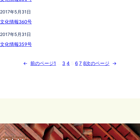
2017年5月31日
文化情報360号
2017年5月31日
文化情報359号
←
前のページ
1
…
3
4
5
6
7
8
次のページ
→